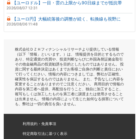
【ユーロドル】一目・雲の上限から90日線までが抵抗帯
2026/08/07 12:31
【ユーロ円】大幅続落後の調整が続く、転換線も視野に
2026/08/06 11:48
株式会社ＤＺＨフィナンシャルリサーチより提供している情報
（以下「情報」といいます。）は、 情報提供を目的とするもので
あり、特定通貨の売買や、投資判断ならびに外国為替証拠金取引
その他金融商品の投資勧誘を目的としたものではありません。 投
資に関する最終決定はあくまでお客様ご自身の判断と責任におい
て行ってください。情報の内容につきましては、弊社が正確性、
確実性を保証するものではありません。 また、予告なしに内容を
変更することがありますのでご注意ください。 商用目的で情報の
内容を第三者へ提供、再配信を行うこと、独自に加工すること、
複写もしくは加工したものを第三者に譲渡または使用させること
は出来ません。 情報の内容によって生じた如何なる損害について
も、弊社は一切の責任を負いません。
利用規約・免責事項
特定商取引法に基づく表示