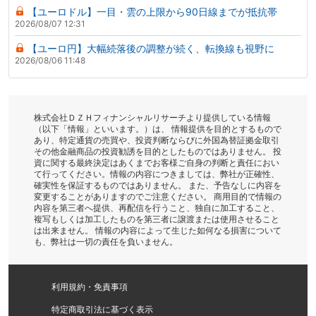
【ユーロドル】一目・雲の上限から90日線までが抵抗帯
2026/08/07 12:31
【ユーロ円】大幅続落後の調整が続く、転換線も視野に
2026/08/06 11:48
株式会社ＤＺＨフィナンシャルリサーチより提供している情報
（以下「情報」といいます。）は、 情報提供を目的とするもので
あり、特定通貨の売買や、投資判断ならびに外国為替証拠金取引
その他金融商品の投資勧誘を目的としたものではありません。 投
資に関する最終決定はあくまでお客様ご自身の判断と責任におい
て行ってください。情報の内容につきましては、弊社が正確性、
確実性を保証するものではありません。 また、予告なしに内容を
変更することがありますのでご注意ください。 商用目的で情報の
内容を第三者へ提供、再配信を行うこと、独自に加工すること、
複写もしくは加工したものを第三者に譲渡または使用させること
は出来ません。 情報の内容によって生じた如何なる損害について
も、弊社は一切の責任を負いません。
利用規約・免責事項
特定商取引法に基づく表示