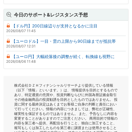
今日のサポート&レジスタンス予想
【ドル円】200日線辺りが支持となるかに注目
2026/08/07 11:45
【ユーロドル】一目・雲の上限から90日線までが抵抗帯
2026/08/07 12:31
【ユーロ円】大幅続落後の調整が続く、転換線も視野に
2026/08/06 11:48
株式会社ＤＺＨフィナンシャルリサーチより提供している情報
（以下「情報」といいます。）は、 情報提供を目的とするもので
あり、特定通貨の売買や、投資判断ならびに外国為替証拠金取引
その他金融商品の投資勧誘を目的としたものではありません。 投
資に関する最終決定はあくまでお客様ご自身の判断と責任におい
て行ってください。情報の内容につきましては、弊社が正確性、
確実性を保証するものではありません。 また、予告なしに内容を
変更することがありますのでご注意ください。 商用目的で情報の
内容を第三者へ提供、再配信を行うこと、独自に加工すること、
複写もしくは加工したものを第三者に譲渡または使用させること