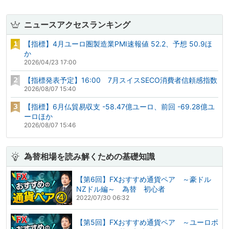
ニュースアクセスランキング
【指標】4月ユーロ圏製造業PMI速報値 52.2、予想 50.9ほ
か
2026/04/23 17:00
【指標発表予定】16:00 7月スイスSECO消費者信頼感指数
2026/08/07 15:40
【指標】6月仏貿易収支 -58.47億ユーロ、前回 -69.28億ユ
ーロほか
2026/08/07 15:46
為替相場を読み解くための基礎知識
【第6回】FXおすすめ通貨ペア ～豪ドル
NZドル編～ 為替 初心者
2022/07/30 06:32
【第5回】FXおすすめ通貨ペア ～ユーロポ