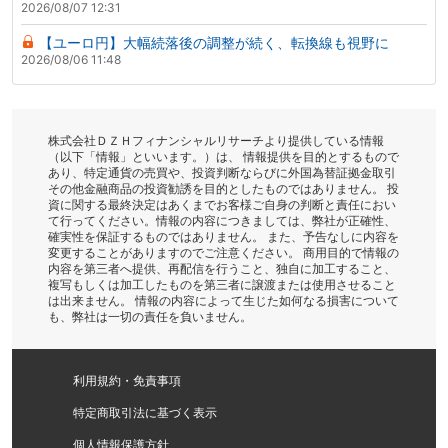
2026/08/07 12:31
【ユーロ円】大幅続落後の調整が続く、転換線も視野に
2026/08/06 11:48
株式会社ＤＺＨフィナンシャルリサーチより提供している情報
（以下「情報」といいます。）は、 情報提供を目的とするもので
あり、特定通貨の売買や、投資判断ならびに外国為替証拠金取引
その他金融商品の投資勧誘を目的としたものではありません。 投
資に関する最終決定はあくまでお客様ご自身の判断と責任におい
て行ってください。情報の内容につきましては、弊社が正確性、
確実性を保証するものではありません。 また、予告なしに内容を
変更することがありますのでご注意ください。 商用目的で情報の
内容を第三者へ提供、再配信を行うこと、独自に加工すること、
複写もしくは加工したものを第三者に譲渡または使用させること
は出来ません。 情報の内容によって生じた如何なる損害について
も、弊社は一切の責任を負いません。
利用規約・免責事項
特定商取引法に基づく表示
個人情報保護方針