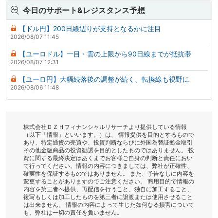
今日のサポート&レジスタンス予想
【ドル円】200日線辺りが支持となるかに注目
2026/08/07 11:45
【ユーロドル】一目・雲の上限から90日線までが抵抗帯
2026/08/07 12:31
【ユーロ円】大幅続落後の調整が続く、転換線も視野に
2026/08/06 11:48
株式会社ＤＺＨフィナンシャルリサーチより提供している情報
（以下「情報」といいます。）は、 情報提供を目的とするもので
あり、特定通貨の売買や、投資判断ならびに外国為替証拠金取引
その他金融商品の投資勧誘を目的としたものではありません。 投
資に関する最終決定はあくまでお客様ご自身の判断と責任におい
て行ってください。情報の内容につきましては、弊社が正確性、
確実性を保証するものではありません。 また、予告なしに内容を
変更することがありますのでご注意ください。 商用目的で情報の
内容を第三者へ提供、再配信を行うこと、独自に加工すること、
複写もしくは加工したものを第三者に譲渡または使用させること
は出来ません。 情報の内容によって生じた如何なる損害について
も、弊社は一切の責任を負いません。