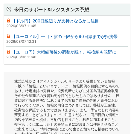
今日のサポート&レジスタンス予想
【ドル円】200日線辺りが支持となるかに注目
2026/08/07 11:45
【ユーロドル】一目・雲の上限から90日線までが抵抗帯
2026/08/07 12:31
【ユーロ円】大幅続落後の調整が続く、転換線も視野に
2026/08/06 11:48
株式会社ＤＺＨフィナンシャルリサーチより提供している情報
（以下「情報」といいます。）は、 情報提供を目的とするもので
あり、特定通貨の売買や、投資判断ならびに外国為替証拠金取引
その他金融商品の投資勧誘を目的としたものではありません。 投
資に関する最終決定はあくまでお客様ご自身の判断と責任におい
て行ってください。情報の内容につきましては、弊社が正確性、
確実性を保証するものではありません。 また、予告なしに内容を
変更することがありますのでご注意ください。 商用目的で情報の
内容を第三者へ提供、再配信を行うこと、独自に加工すること、
複写もしくは加工したものを第三者に譲渡または使用させること
は出来ません。 情報の内容によって生じた如何なる損害について
も、弊社は一切の責任を負いません。