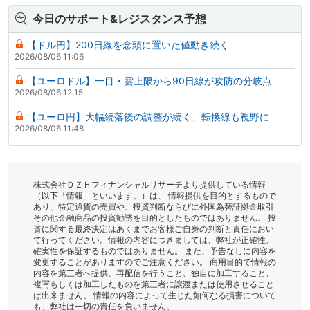
今日のサポート&レジスタンス予想
【ドル円】200日線を念頭に置いた値動き続く
2026/08/06 11:06
【ユーロドル】一目・雲上限から90日線が攻防の分岐点
2026/08/06 12:15
【ユーロ円】大幅続落後の調整が続く、転換線も視野に
2026/08/06 11:48
株式会社ＤＺＨフィナンシャルリサーチより提供している情報
（以下「情報」といいます。）は、 情報提供を目的とするもので
あり、特定通貨の売買や、投資判断ならびに外国為替証拠金取引
その他金融商品の投資勧誘を目的としたものではありません。 投
資に関する最終決定はあくまでお客様ご自身の判断と責任におい
て行ってください。情報の内容につきましては、弊社が正確性、
確実性を保証するものではありません。 また、予告なしに内容を
変更することがありますのでご注意ください。 商用目的で情報の
内容を第三者へ提供、再配信を行うこと、独自に加工すること、
複写もしくは加工したものを第三者に譲渡または使用させること
は出来ません。 情報の内容によって生じた如何なる損害について
も、弊社は一切の責任を負いません。