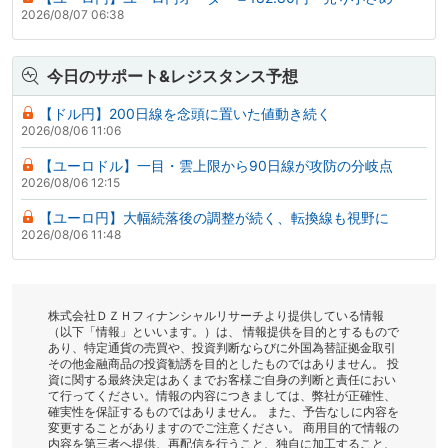
2026/08/07 06:38
今日のサポート&レジスタンス予想
【ドル円】200日線を念頭に置いた値動き続く
2026/08/06 11:06
【ユーロドル】一目・雲上限から90日線が攻防の分岐点
2026/08/06 12:15
【ユーロ円】大幅続落後の調整が続く、転換線も視野に
2026/08/06 11:48
株式会社ＤＺＨフィナンシャルリサーチより提供している情報
（以下「情報」といいます。）は、 情報提供を目的とするもので
あり、特定通貨の売買や、投資判断ならびに外国為替証拠金取引
その他金融商品の投資勧誘を目的としたものではありません。 投
資に関する最終決定はあくまでお客様ご自身の判断と責任におい
て行ってください。情報の内容につきましては、弊社が正確性、
確実性を保証するものではありません。 また、予告なしに内容を
変更することがありますのでご注意ください。 商用目的で情報の
内容を第三者へ提供、再配信を行うこと、独自に加工すること、