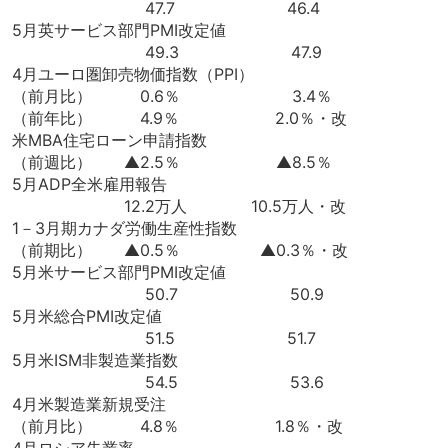
47.7 46.4
5月英サービス部門PMI改定値
49.3 47.9
4月ユーロ圏卸売物価指数（PPI）
（前月比） 0.6％ 3.4％
（前年比） 4.9％ 2.0％・改
米MBA住宅ローン申請指数
（前週比） ▲2.5％ ▲8.5％
5月ADP全米雇用報告
12.2万人 10.5万人・改
1－3月期カナダ労働生産性指数
（前期比） ▲0.5％ ▲0.3％・改
5月米サービス部門PMI改定値
50.7 50.9
5月米総合PMI改定値
51.5 51.7
5月米ISM非製造業指数
54.5 53.6
4月米製造業新規受注
（前月比） 4.8％ 1.8％・改