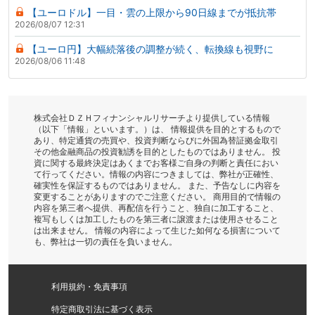
【ユーロドル】一目・雲の上限から90日線までが抵抗帯
2026/08/07 12:31
【ユーロ円】大幅続落後の調整が続く、転換線も視野に
2026/08/06 11:48
株式会社ＤＺＨフィナンシャルリサーチより提供している情報
（以下「情報」といいます。）は、 情報提供を目的とするもので
あり、特定通貨の売買や、投資判断ならびに外国為替証拠金取引
その他金融商品の投資勧誘を目的としたものではありません。 投
資に関する最終決定はあくまでお客様ご自身の判断と責任におい
て行ってください。情報の内容につきましては、弊社が正確性、
確実性を保証するものではありません。 また、予告なしに内容を
変更することがありますのでご注意ください。 商用目的で情報の
内容を第三者へ提供、再配信を行うこと、独自に加工すること、
複写もしくは加工したものを第三者に譲渡または使用させること
は出来ません。 情報の内容によって生じた如何なる損害について
も、弊社は一切の責任を負いません。
利用規約・免責事項
特定商取引法に基づく表示