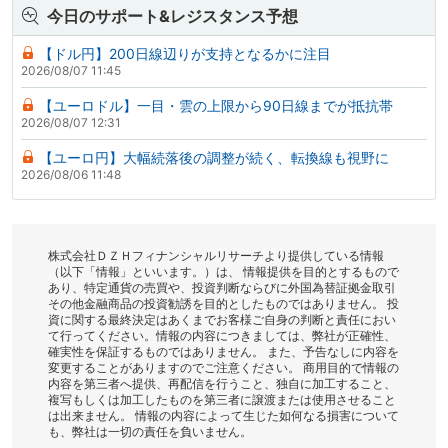
今日のサポート&レジスタンス予想
【ドル円】200日線辺りが支持となるかに注目
2026/08/07 11:45
【ユーロドル】一目・雲の上限から90日線までが抵抗帯
2026/08/07 12:31
【ユーロ円】大幅続落後の調整が続く、転換線も視野に
2026/08/06 11:48
株式会社ＤＺＨフィナンシャルリサーチより提供している情報
（以下「情報」といいます。）は、 情報提供を目的とするもので
あり、特定通貨の売買や、投資判断ならびに外国為替証拠金取引
その他金融商品の投資勧誘を目的としたものではありません。 投
資に関する最終決定はあくまでお客様ご自身の判断と責任におい
て行ってください。情報の内容につきましては、弊社が正確性、
確実性を保証するものではありません。 また、予告なしに内容を
変更することがありますのでご注意ください。 商用目的で情報の
内容を第三者へ提供、再配信を行うこと、独自に加工すること、
複写もしくは加工したものを第三者に譲渡または使用させること
は出来ません。 情報の内容によって生じた如何なる損害について
も、弊社は一切の責任を負いません。