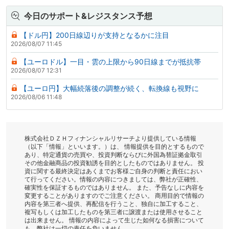
今日のサポート&レジスタンス予想
【ドル円】200日線辺りが支持となるかに注目
2026/08/07 11:45
【ユーロドル】一目・雲の上限から90日線までが抵抗帯
2026/08/07 12:31
【ユーロ円】大幅続落後の調整が続く、転換線も視野に
2026/08/06 11:48
株式会社ＤＺＨフィナンシャルリサーチより提供している情報
（以下「情報」といいます。）は、 情報提供を目的とするもので
あり、特定通貨の売買や、投資判断ならびに外国為替証拠金取引
その他金融商品の投資勧誘を目的としたものではありません。 投
資に関する最終決定はあくまでお客様ご自身の判断と責任におい
て行ってください。情報の内容につきましては、弊社が正確性、
確実性を保証するものではありません。 また、予告なしに内容を
変更することがありますのでご注意ください。 商用目的で情報の
内容を第三者へ提供、再配信を行うこと、独自に加工すること、
複写もしくは加工したものを第三者に譲渡または使用させること
は出来ません。 情報の内容によって生じた如何なる損害について
も、弊社は一切の責任を負いません。