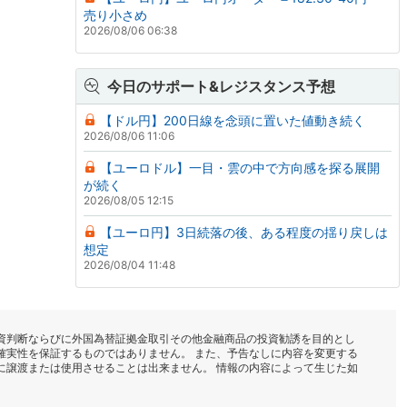
売り小さめ
2026/08/06 06:38
今日のサポート&レジスタンス予想
【ドル円】200日線を念頭に置いた値動き続く
2026/08/06 11:06
【ユーロドル】一目・雲の中で方向感を探る展開
が続く
2026/08/05 12:15
【ユーロ円】3日続落の後、ある程度の揺り戻しは
想定
2026/08/04 11:48
資判断ならびに外国為替証拠金取引その他金融商品の投資勧誘を目的とし
確実性を保証するものではありません。 また、予告なしに内容を変更する
に譲渡または使用させることは出来ません。 情報の内容によって生じた如