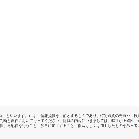
報」といいます。）は、 情報提供を目的とするものであり、特定通貨の売買や、投
の判断と責任において行ってください。情報の内容につきましては、弊社が正確性、
提供、再配信を行うこと、独自に加工すること、複写もしくは加工したものを第三者