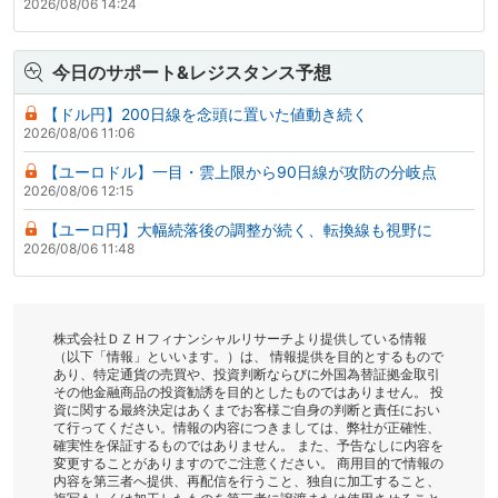
2026/08/06 14:24
今日のサポート&レジスタンス予想
【ドル円】200日線を念頭に置いた値動き続く
2026/08/06 11:06
【ユーロドル】一目・雲上限から90日線が攻防の分岐点
2026/08/06 12:15
【ユーロ円】大幅続落後の調整が続く、転換線も視野に
2026/08/06 11:48
株式会社ＤＺＨフィナンシャルリサーチより提供している情報
（以下「情報」といいます。）は、 情報提供を目的とするもので
あり、特定通貨の売買や、投資判断ならびに外国為替証拠金取引
その他金融商品の投資勧誘を目的としたものではありません。 投
資に関する最終決定はあくまでお客様ご自身の判断と責任におい
て行ってください。情報の内容につきましては、弊社が正確性、
確実性を保証するものではありません。 また、予告なしに内容を
変更することがありますのでご注意ください。 商用目的で情報の
内容を第三者へ提供、再配信を行うこと、独自に加工すること、