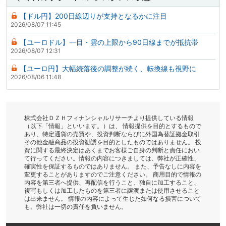
【ドル円】200日線辺りが支持となるかに注目
2026/08/07 11:45
【ユーロドル】一目・雲の上限から90日線までが抵抗帯
2026/08/07 12:31
【ユーロ円】大幅続落後の調整が続く、転換線も視野に
2026/08/06 11:48
株式会社ＤＺＨフィナンシャルリサーチより提供している情報
（以下「情報」といいます。）は、 情報提供を目的とするもので
あり、特定通貨の売買や、投資判断ならびに外国為替証拠金取引
その他金融商品の投資勧誘を目的としたものではありません。 投
資に関する最終決定はあくまでお客様ご自身の判断と責任におい
て行ってください。情報の内容につきましては、弊社が正確性、
確実性を保証するものではありません。 また、予告なしに内容を
変更することがありますのでご注意ください。 商用目的で情報の
内容を第三者へ提供、再配信を行うこと、独自に加工すること、
複写もしくは加工したものを第三者に譲渡または使用させること
は出来ません。 情報の内容によって生じた如何なる損害について
も、弊社は一切の責任を負いません。