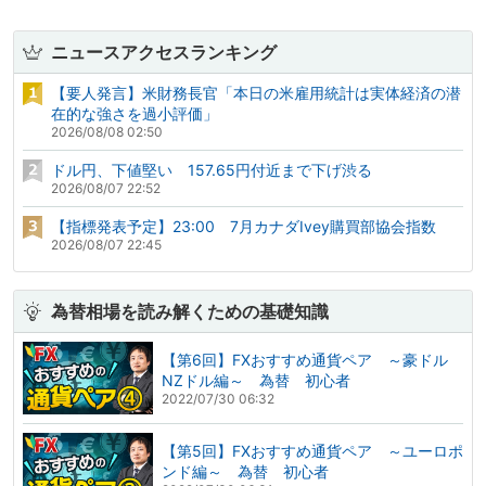
ニュースアクセスランキング
【要人発言】米財務長官「本日の米雇用統計は実体経済の潜
在的な強さを過小評価」
2026/08/08 02:50
ドル円、下値堅い 157.65円付近まで下げ渋る
2026/08/07 22:52
【指標発表予定】23:00 7月カナダIvey購買部協会指数
2026/08/07 22:45
為替相場を読み解くための基礎知識
【第6回】FXおすすめ通貨ペア ～豪ドル
NZドル編～ 為替 初心者
2022/07/30 06:32
【第5回】FXおすすめ通貨ペア ～ユーロポ
ンド編～ 為替 初心者