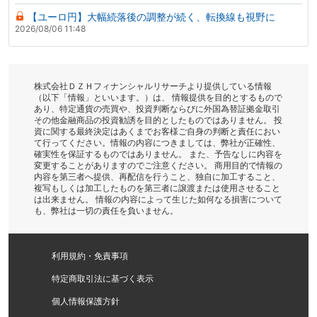
【ユーロ円】大幅続落後の調整が続く、転換線も視野に
2026/08/06 11:48
株式会社ＤＺＨフィナンシャルリサーチより提供している情報
（以下「情報」といいます。）は、 情報提供を目的とするもので
あり、特定通貨の売買や、投資判断ならびに外国為替証拠金取引
その他金融商品の投資勧誘を目的としたものではありません。 投
資に関する最終決定はあくまでお客様ご自身の判断と責任におい
て行ってください。情報の内容につきましては、弊社が正確性、
確実性を保証するものではありません。 また、予告なしに内容を
変更することがありますのでご注意ください。 商用目的で情報の
内容を第三者へ提供、再配信を行うこと、独自に加工すること、
複写もしくは加工したものを第三者に譲渡または使用させること
は出来ません。 情報の内容によって生じた如何なる損害について
も、弊社は一切の責任を負いません。
利用規約・免責事項
特定商取引法に基づく表示
個人情報保護方針