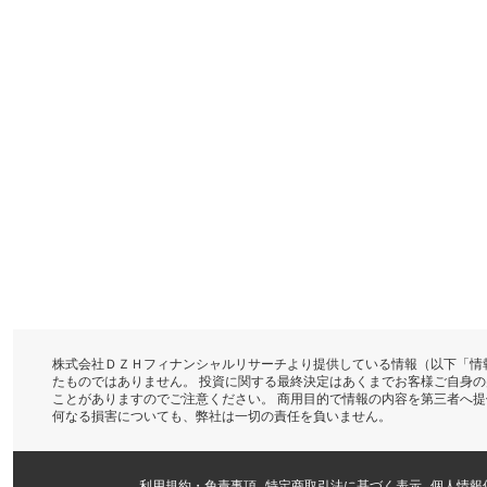
株式会社ＤＺＨフィナンシャルリサーチより提供している情報（以下「情
たものではありません。 投資に関する最終決定はあくまでお客様ご自身
ことがありますのでご注意ください。 商用目的で情報の内容を第三者へ
何なる損害についても、弊社は一切の責任を負いません。
利用規約・免責事項
特定商取引法に基づく表示
個人情報