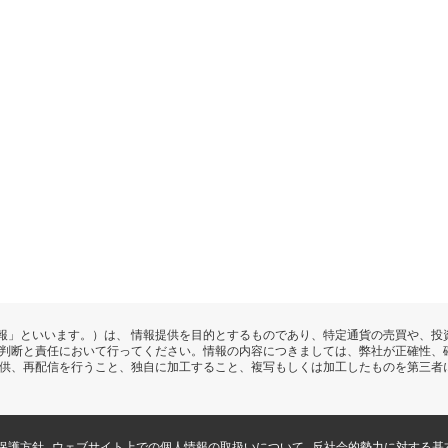
報」といいます。）は、 情報提供を目的とするものであり、特定通貨の売買や、投
の判断と責任において行ってください。情報の内容につきましては、弊社が正確性、
提供、再配信を行うこと、独自に加工すること、複写もしくは加工したものを第三者
保護方針
ウェブサイト上での個人情報の取扱いについて
反社会的勢力に対する基