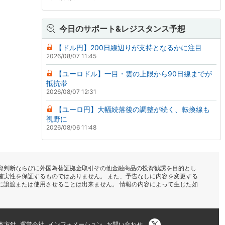
今日のサポート&レジスタンス予想
【ドル円】200日線辺りが支持となるかに注目
2026/08/07 11:45
【ユーロドル】一目・雲の上限から90日線までが
抵抗帯
2026/08/07 12:31
【ユーロ円】大幅続落後の調整が続く、転換線も
視野に
2026/08/06 11:48
資判断ならびに外国為替証拠金取引その他金融商品の投資勧誘を目的とし
確実性を保証するものではありません。 また、予告なしに内容を変更する
に譲渡または使用させることは出来ません。 情報の内容によって生じた如
本方針
運営会社
インフォメーション
お問い合わせ