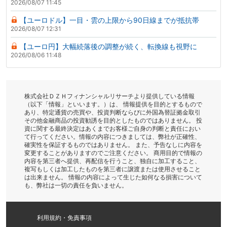
2026/08/07 11:45
【ユーロドル】一目・雲の上限から90日線までが抵抗帯
2026/08/07 12:31
【ユーロ円】大幅続落後の調整が続く、転換線も視野に
2026/08/06 11:48
株式会社ＤＺＨフィナンシャルリサーチより提供している情報
（以下「情報」といいます。）は、 情報提供を目的とするもので
あり、特定通貨の売買や、投資判断ならびに外国為替証拠金取引
その他金融商品の投資勧誘を目的としたものではありません。 投
資に関する最終決定はあくまでお客様ご自身の判断と責任におい
て行ってください。情報の内容につきましては、弊社が正確性、
確実性を保証するものではありません。 また、予告なしに内容を
変更することがありますのでご注意ください。 商用目的で情報の
内容を第三者へ提供、再配信を行うこと、独自に加工すること、
複写もしくは加工したものを第三者に譲渡または使用させること
は出来ません。 情報の内容によって生じた如何なる損害について
も、弊社は一切の責任を負いません。
利用規約・免責事項