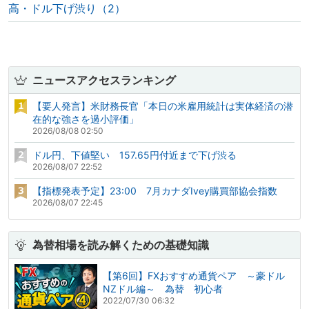
高・ドル下げ渋り（2）
ニュースアクセスランキング
【要人発言】米財務長官「本日の米雇用統計は実体経済の潜
在的な強さを過小評価」
2026/08/08 02:50
ドル円、下値堅い 157.65円付近まで下げ渋る
2026/08/07 22:52
【指標発表予定】23:00 7月カナダIvey購買部協会指数
2026/08/07 22:45
為替相場を読み解くための基礎知識
【第6回】FXおすすめ通貨ペア ～豪ドル
NZドル編～ 為替 初心者
2022/07/30 06:32