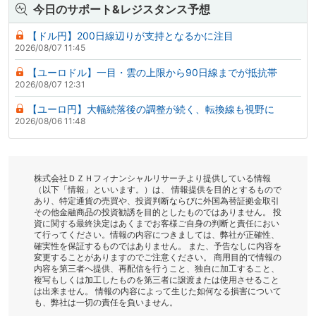
今日のサポート&レジスタンス予想
【ドル円】200日線辺りが支持となるかに注目
2026/08/07 11:45
【ユーロドル】一目・雲の上限から90日線までが抵抗帯
2026/08/07 12:31
【ユーロ円】大幅続落後の調整が続く、転換線も視野に
2026/08/06 11:48
株式会社ＤＺＨフィナンシャルリサーチより提供している情報
（以下「情報」といいます。）は、 情報提供を目的とするもので
あり、特定通貨の売買や、投資判断ならびに外国為替証拠金取引
その他金融商品の投資勧誘を目的としたものではありません。 投
資に関する最終決定はあくまでお客様ご自身の判断と責任におい
て行ってください。情報の内容につきましては、弊社が正確性、
確実性を保証するものではありません。 また、予告なしに内容を
変更することがありますのでご注意ください。 商用目的で情報の
内容を第三者へ提供、再配信を行うこと、独自に加工すること、
複写もしくは加工したものを第三者に譲渡または使用させること
は出来ません。 情報の内容によって生じた如何なる損害について
も、弊社は一切の責任を負いません。