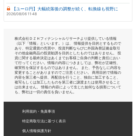
【ユーロ円】大幅続落後の調整が続く、転換線も視野に
2026/08/06 11:48
株式会社ＤＺＨフィナンシャルリサーチより提供している情報
（以下「情報」といいます。）は、 情報提供を目的とするもので
あり、特定通貨の売買や、投資判断ならびに外国為替証拠金取引
その他金融商品の投資勧誘を目的としたものではありません。 投
資に関する最終決定はあくまでお客様ご自身の判断と責任におい
て行ってください。情報の内容につきましては、弊社が正確性、
確実性を保証するものではありません。 また、予告なしに内容を
変更することがありますのでご注意ください。 商用目的で情報の
内容を第三者へ提供、再配信を行うこと、独自に加工すること、
複写もしくは加工したものを第三者に譲渡または使用させること
は出来ません。 情報の内容によって生じた如何なる損害について
も、弊社は一切の責任を負いません。
利用規約・免責事項
特定商取引法に基づく表示
個人情報保護方針