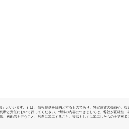
報」といいます。）は、 情報提供を目的とするものであり、特定通貨の売買や、投
の判断と責任において行ってください。情報の内容につきましては、弊社が正確性、
提供、再配信を行うこと、独自に加工すること、複写もしくは加工したものを第三者