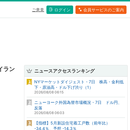
ご意見
ログイン
会員サービスのご案内
イラン
ニュースアクセスランキング
NYマーケットダイジェスト・7日 株高・金利低
下・原油高・ドル下げ渋り（1）
2026/08/08 06:15
ニューヨーク外国為替市場概況・7日 ドル円、
反落
2026/08/08 06:03
【指標】5月新設住宅着工戸数（前年比）
-34.4％、予想 -14.3％