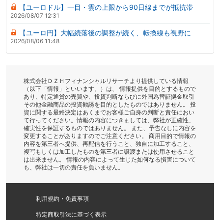
【ユーロドル】一目・雲の上限から90日線までが抵抗帯
2026/08/07 12:31
【ユーロ円】大幅続落後の調整が続く、転換線も視野に
2026/08/06 11:48
株式会社ＤＺＨフィナンシャルリサーチより提供している情報
（以下「情報」といいます。）は、 情報提供を目的とするもので
あり、特定通貨の売買や、投資判断ならびに外国為替証拠金取引
その他金融商品の投資勧誘を目的としたものではありません。 投
資に関する最終決定はあくまでお客様ご自身の判断と責任におい
て行ってください。情報の内容につきましては、弊社が正確性、
確実性を保証するものではありません。 また、予告なしに内容を
変更することがありますのでご注意ください。 商用目的で情報の
内容を第三者へ提供、再配信を行うこと、独自に加工すること、
複写もしくは加工したものを第三者に譲渡または使用させること
は出来ません。 情報の内容によって生じた如何なる損害について
も、弊社は一切の責任を負いません。
利用規約・免責事項
特定商取引法に基づく表示