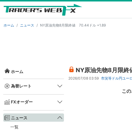
ホーム
ニュース
NY原油先物8月限終値 70.44ドル +1.89
NY原油先物8月限終値 
ホーム
2026/07/08 03:59
市況等
ドル円
ユー
為替レート
この
FXオーダー
ニュース
一覧