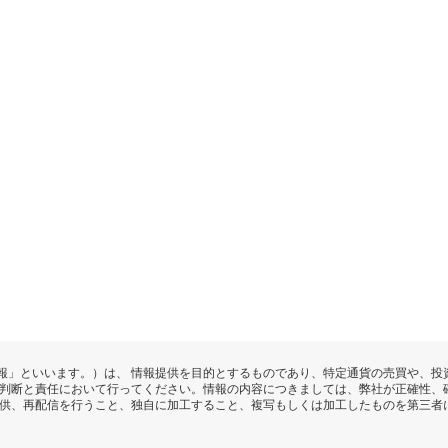
報」といいます。）は、 情報提供を目的とするものであり、特定通貨の売買や、投
の判断と責任において行ってください。情報の内容につきましては、弊社が正確性、
提供、再配信を行うこと、独自に加工すること、複写もしくは加工したものを第三者