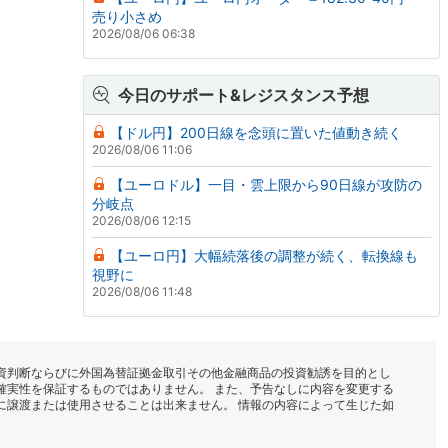
売り小さめ
2026/08/06 06:38
今日のサポート&レジスタンス予想
【ドル円】200日線を念頭に置いた値動き続く
2026/08/06 11:06
【ユーロドル】一目・雲上限から90日線が攻防の
分岐点
2026/08/06 12:15
【ユーロ円】大幅続落後の調整が続く、転換線も
視野に
2026/08/06 11:48
資判断ならびに外国為替証拠金取引その他金融商品の投資勧誘を目的とし
確実性を保証するものではありません。 また、予告なしに内容を変更する
に譲渡または使用させることは出来ません。 情報の内容によって生じた如