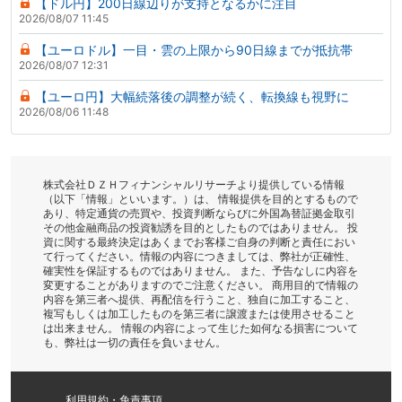
【ドル円】200日線辺りが支持となるかに注目
2026/08/07 11:45
【ユーロドル】一目・雲の上限から90日線までが抵抗帯
2026/08/07 12:31
【ユーロ円】大幅続落後の調整が続く、転換線も視野に
2026/08/06 11:48
株式会社ＤＺＨフィナンシャルリサーチより提供している情報
（以下「情報」といいます。）は、 情報提供を目的とするもので
あり、特定通貨の売買や、投資判断ならびに外国為替証拠金取引
その他金融商品の投資勧誘を目的としたものではありません。 投
資に関する最終決定はあくまでお客様ご自身の判断と責任におい
て行ってください。情報の内容につきましては、弊社が正確性、
確実性を保証するものではありません。 また、予告なしに内容を
変更することがありますのでご注意ください。 商用目的で情報の
内容を第三者へ提供、再配信を行うこと、独自に加工すること、
複写もしくは加工したものを第三者に譲渡または使用させること
は出来ません。 情報の内容によって生じた如何なる損害について
も、弊社は一切の責任を負いません。
利用規約・免責事項