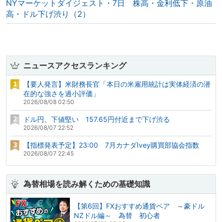
NYマーケットダイジェスト・7日 株高・金利低下・原油
高・ドル下げ渋り（2）
ニュースアクセスランキング
【要人発言】米財務長官「本日の米雇用統計は実体経済の潜
在的な強さを過小評価」
2026/08/08 02:50
ドル円、下値堅い 157.65円付近まで下げ渋る
2026/08/07 22:52
【指標発表予定】23:00 7月カナダIvey購買部協会指数
2026/08/07 22:45
為替相場を読み解くための基礎知識
【第6回】FXおすすめ通貨ペア ～豪ドル
NZドル編～ 為替 初心者