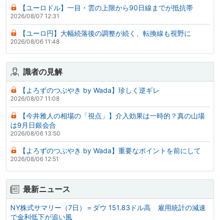
【ユーロドル】一目・雲の上限から90日線までが抵抗帯
2026/08/07 12:31
【ユーロ円】大幅続落後の調整が続く、転換線も視野に
2026/08/06 11:48
識者の見解
【よろずのつぶやき by Wada】珍しく逆ギレ
2026/08/07 11:08
【今井雅人の相場の「視点」】介入効果は一時的？真の山場
は9月日銀会合
2026/08/06 13:50
【よろずのつぶやき by Wada】重要なポイントを前にして
2026/08/06 12:51
最新ニュース
NY株式サマリー（7日）＝ダウ 151.83ドル高 雇用統計の減速
で金利低下が追い風