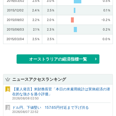
2016/03/02
2.5％
3.0％
0.5％
2015/12/02
2.4％
2.5％
0.1％
2015/09/02
2.2％
2.0％
-0.2％
2015/06/03
2.1％
2.3％
0.2％
2015/03/04
2.5％
2.5％
0.0％
オーストラリアの経済指標一覧
ニュースアクセスランキング
【要人発言】米財務長官「本日の米雇用統計は実体経済の潜
在的な強さを過小評価」
2026/08/08 02:50
ドル円、下値堅い 157.65円付近まで下げ渋る
2026/08/07 22:52