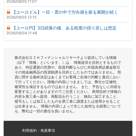
2026/08/05 11:07
【ユーロドル】一目・雲の中で方向感を探る展開が続く
2026/08/05 12:15
【ユーロ円】3日続落の後、ある程度の揺り戻しは想定
2026/08/04 11:48
株式会社ＤＺＨフィナンシャルリサーチより提供している情報
（以下「情報」といいます。）は、 情報提供を目的とするもので
あり、特定通貨の売買や、投資判断ならびに外国為替証拠金取引
その他金融商品の投資勧誘を目的としたものではありません。 投
資に関する最終決定はあくまでお客様ご自身の判断と責任におい
て行ってください。情報の内容につきましては、弊社が正確性、
確実性を保証するものではありません。 また、予告なしに内容を
変更することがありますのでご注意ください。 商用目的で情報の
内容を第三者へ提供、再配信を行うこと、独自に加工すること、
複写もしくは加工したものを第三者に譲渡または使用させること
は出来ません。 情報の内容によって生じた如何なる損害について
も、弊社は一切の責任を負いません。
利用規約・免責事項