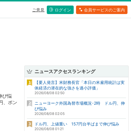
ご意見
ログイン
会員サービスのご案内
ニュースアクセスランキング
【要人発言】米財務長官「本日の米雇用統計は実
体経済の潜在的な強さを過小評価」
2026/08/08 02:50
伸び悩
9円、ポン
ニューヨーク外国為替市場概況･2時 ドル円、伸
び悩み
2026/08/08 02:05
ドル円、上値重い 157円台半ばまで伸び悩み
2026/08/08 01:21