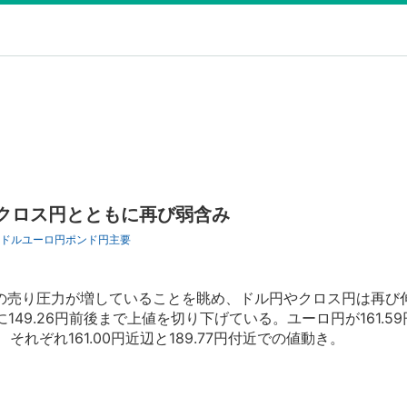
台 クロス円とともに再び弱含み
ドル
ユーロ円
ポンド円
主要
売り圧力が増していることを眺め、ドル円やクロス円は再び
に149.26円前後まで上値を切り下げている。ユーロ円が161.5
、それぞれ161.00円近辺と189.77円付近での値動き。