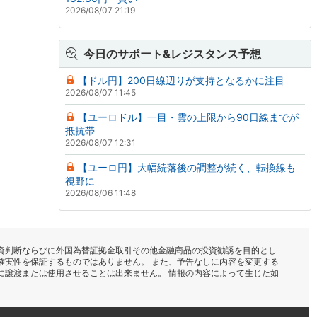
2026/08/07 21:19
今日のサポート&レジスタンス予想
【ドル円】200日線辺りが支持となるかに注目
2026/08/07 11:45
【ユーロドル】一目・雲の上限から90日線までが
抵抗帯
2026/08/07 12:31
【ユーロ円】大幅続落後の調整が続く、転換線も
視野に
2026/08/06 11:48
資判断ならびに外国為替証拠金取引その他金融商品の投資勧誘を目的とし
確実性を保証するものではありません。 また、予告なしに内容を変更する
に譲渡または使用させることは出来ません。 情報の内容によって生じた如