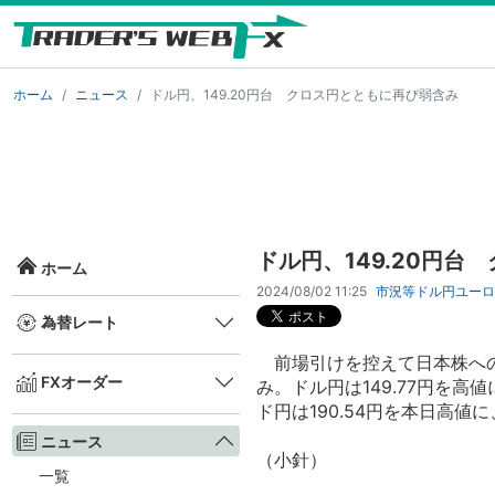
ホーム
ニュース
ドル円、149.20円台 クロス円とともに再び弱含み
ドル円、149.20円
ホーム
2024/08/02 11:25
市況等
ドル円
ユーロ
為替レート
前場引けを控えて日本株への
FXオーダー
み。ドル円は149.77円を高値
ド円は190.54円を本日高値に
ニュース
（小針）
一覧