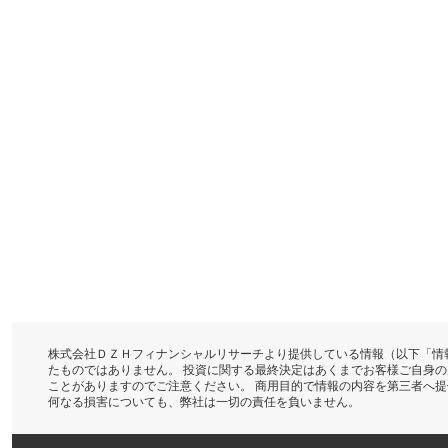
株式会社ＤＺＨフィナンシャルリサーチより提供している情報（以下「情
たものではありません。 投資に関する最終決定はあくまでお客様ご自身
ことがありますのでご注意ください。 商用目的で情報の内容を第三者へ
何なる損害についても、弊社は一切の責任を負いません。