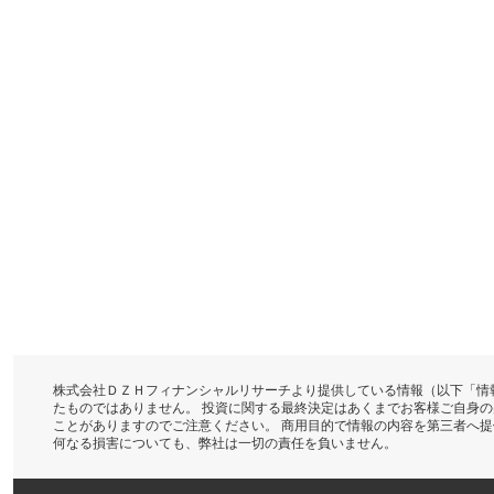
株式会社ＤＺＨフィナンシャルリサーチより提供している情報（以下「情
たものではありません。 投資に関する最終決定はあくまでお客様ご自身
ことがありますのでご注意ください。 商用目的で情報の内容を第三者へ
何なる損害についても、弊社は一切の責任を負いません。