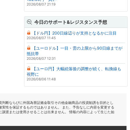
2026/08/07 21:19
今日のサポート&レジスタンス予想
【ドル円】200日線辺りが支持となるかに注目
2026/08/07 11:45
【ユーロドル】一目・雲の上限から90日線までが
抵抗帯
2026/08/07 12:31
【ユーロ円】大幅続落後の調整が続く、転換線も
視野に
2026/08/06 11:48
資判断ならびに外国為替証拠金取引その他金融商品の投資勧誘を目的とし
確実性を保証するものではありません。 また、予告なしに内容を変更する
に譲渡または使用させることは出来ません。 情報の内容によって生じた如