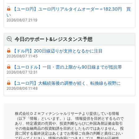
【ユーロ円】ユーロ円リアルタイムオーダー＝182.30円 買
い
2026/08/07 21:19
今日のサポート&レジスタンス予想
【ドル円】200日線辺りが支持となるかに注目
2026/08/07 11:45
【ユーロドル】一目・雲の上限から90日線までが抵抗帯
2026/08/07 12:31
【ユーロ円】大幅続落後の調整が続く、転換線も視野に
2026/08/06 11:48
株式会社ＤＺＨフィナンシャルリサーチより提供している情報
（以下「情報」といいます。）は、 情報提供を目的とするもので
あり、特定通貨の売買や、投資判断ならびに外国為替証拠金取引
その他金融商品の投資勧誘を目的としたものではありません。 投
資に関する最終決定はあくまでお客様ご自身の判断と責任におい
て行ってください。情報の内容につきましては、弊社が正確性、