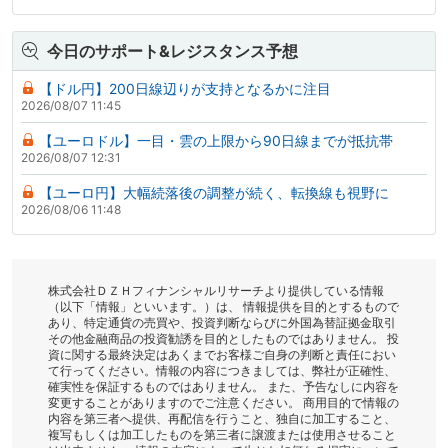
今日のサポート&レジスタンス予想
【ドル円】200日線辺りが支持となるかに注目
2026/08/07 11:45
【ユーロドル】一目・雲の上限から90日線までが抵抗帯
2026/08/07 12:31
【ユーロ円】大幅続落後の調整が続く、転換線も視野に
2026/08/06 11:48
株式会社ＤＺＨフィナンシャルリサーチより提供している情報
（以下「情報」といいます。）は、 情報提供を目的とするもので
あり、特定通貨の売買や、投資判断ならびに外国為替証拠金取引
その他金融商品の投資勧誘を目的としたものではありません。 投
資に関する最終決定はあくまでお客様ご自身の判断と責任におい
て行ってください。情報の内容につきましては、弊社が正確性、
確実性を保証するものではありません。 また、予告なしに内容を
変更することがありますのでご注意ください。 商用目的で情報の
内容を第三者へ提供、再配信を行うこと、独自に加工すること、
複写もしくは加工したものを第三者に譲渡または使用させること