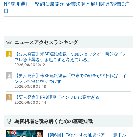
NY株見通し－堅調な展開か 企業決算と雇用関連指標に注
目
ニュースアクセスランキング
【要人発言】米SF連銀総裁「供給ショックが一時的なイン
フレ急上昇を引き起こすと考えている」
2026/08/06 10:12
【要人発言】米SF連銀総裁「中東での戦争が終われば、イ
ンフレ抑制に役立つはず」
2026/08/06 09:48
【要人発言】FRB理事「インフレは高すぎる」
2026/08/06 05:44
為替相場を読み解くための基礎知識
【第6回】FXおすすめ通貨ペア ～豪ドル