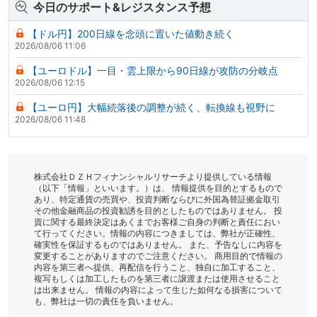
今日のサポート&レジスタンス予想
【ドル円】200日線を念頭に置いた値動き続く
2026/08/06 11:06
【ユーロドル】一目・雲上限から90日線が攻防の分岐点
2026/08/06 12:15
【ユーロ円】大幅続落後の調整が続く、転換線も視野に
2026/08/06 11:48
株式会社ＤＺＨフィナンシャルリサーチより提供している情報
（以下「情報」といいます。）は、 情報提供を目的とするもので
あり、特定通貨の売買や、投資判断ならびに外国為替証拠金取引
その他金融商品の投資勧誘を目的としたものではありません。 投
資に関する最終決定はあくまでお客様ご自身の判断と責任におい
て行ってください。情報の内容につきましては、弊社が正確性、
確実性を保証するものではありません。 また、予告なしに内容を
変更することがありますのでご注意ください。 商用目的で情報の
内容を第三者へ提供、再配信を行うこと、独自に加工すること、
複写もしくは加工したものを第三者に譲渡または使用させること
は出来ません。 情報の内容によって生じた如何なる損害について
も、弊社は一切の責任を負いません。