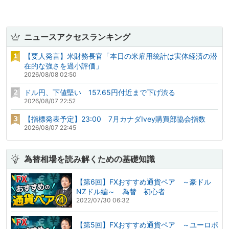
ニュースアクセスランキング
【要人発言】米財務長官「本日の米雇用統計は実体経済の潜
在的な強さを過小評価」
2026/08/08 02:50
ドル円、下値堅い 157.65円付近まで下げ渋る
2026/08/07 22:52
【指標発表予定】23:00 7月カナダIvey購買部協会指数
2026/08/07 22:45
為替相場を読み解くための基礎知識
【第6回】FXおすすめ通貨ペア ～豪ドル
NZドル編～ 為替 初心者
2022/07/30 06:32
【第5回】FXおすすめ通貨ペア ～ユーロポ