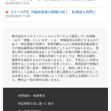
2026/08/07 12:31
【ユーロ円】大幅続落後の調整が続く、転換線も視野に
2026/08/06 11:48
株式会社ＤＺＨフィナンシャルリサーチより提供している情報
（以下「情報」といいます。）は、 情報提供を目的とするもので
あり、特定通貨の売買や、投資判断ならびに外国為替証拠金取引
その他金融商品の投資勧誘を目的としたものではありません。 投
資に関する最終決定はあくまでお客様ご自身の判断と責任におい
て行ってください。情報の内容につきましては、弊社が正確性、
確実性を保証するものではありません。 また、予告なしに内容を
変更することがありますのでご注意ください。 商用目的で情報の
内容を第三者へ提供、再配信を行うこと、独自に加工すること、
複写もしくは加工したものを第三者に譲渡または使用させること
は出来ません。 情報の内容によって生じた如何なる損害について
も、弊社は一切の責任を負いません。
利用規約・免責事項
特定商取引法に基づく表示