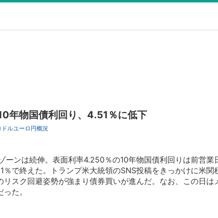
10年物国債利回り、4.51％に低下
ロドル
ユーロ円
概況
ーンは続伸。表面利率4.250％の10年物国債利回りは前営業
.51％で終えた。トランプ米大統領のSNS投稿をきっかけに米関
のリスク回避姿勢が強まり債券買いが進んだ。なお、この日は
だった。