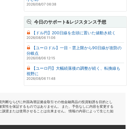
2026/08/07 06:38
今日のサポート&レジスタンス予想
【ドル円】200日線を念頭に置いた値動き続く
2026/08/06 11:06
【ユーロドル】一目・雲上限から90日線が攻防の
分岐点
2026/08/06 12:15
【ユーロ円】大幅続落後の調整が続く、転換線も
視野に
2026/08/06 11:48
資判断ならびに外国為替証拠金取引その他金融商品の投資勧誘を目的とし
確実性を保証するものではありません。 また、予告なしに内容を変更する
に譲渡または使用させることは出来ません。 情報の内容によって生じた如