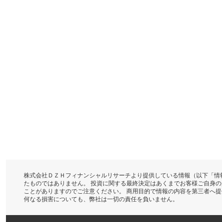
株式会社ＤＺＨフィナンシャルリサーチより提供している情報（以下「情
たものではありません。 投資に関する最終決定はあくまでお客様ご自身
ことがありますのでご注意ください。 商用目的で情報の内容を第三者へ
何なる損害についても、弊社は一切の責任を負いません。