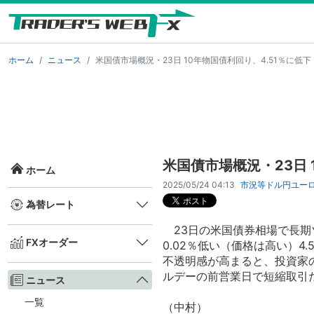
ホーム
ニュース
米国債市場概況・23日 10年物国債利回り、4.51％に低下
米国債市場概況・23日 
ホーム
2025/05/24 04:13
市況等
ドル円
ユー
為替レート
23日の米国債券相場で長期ゾ
FXオーダー
0.02％低い（価格は高い）4
不透明感が高まると、投資家
ルデーの前営業日で短縮取引
ニュース
一覧
（中村）