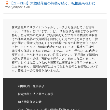
【ユーロ円】大幅続落後の調整が続く、転換線も視野に
2026/08/06 11:48
株式会社ＤＺＨフィナンシャルリサーチより提供している情報
（以下「情報」といいます。）は、 情報提供を目的とするもので
あり、特定通貨の売買や、投資判断ならびに外国為替証拠金取引
その他金融商品の投資勧誘を目的としたものではありません。 投
資に関する最終決定はあくまでお客様ご自身の判断と責任におい
て行ってください。情報の内容につきましては、弊社が正確性、
確実性を保証するものではありません。 また、予告なしに内容を
変更することがありますのでご注意ください。 商用目的で情報の
内容を第三者へ提供、再配信を行うこと、独自に加工すること、
複写もしくは加工したものを第三者に譲渡または使用させること
は出来ません。 情報の内容によって生じた如何なる損害について
も、弊社は一切の責任を負いません。
利用規約・免責事項
特定商取引法に基づく表示
個人情報保護方針
ウェブサイト上での個人情報の取扱いについて