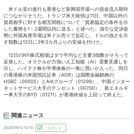
米ドル安の進行も香港など新興国市場への資金流入期待
につながりそうだ。トランプ米大統領は11日、中国以外の
貿易相手に対する相互関税について「貿易協定の条件を示
した書簡を1－2週間以内に送る」と述べた。強引な交渉姿
勢に外国為替市場は米ドル売りで反応し、ドルの強さを示
す指数は12日に3年3カ月ぶりの安値を付けた。
12日のNY株式相場はダウ平均など主要3指数がそろって
反発した。オラクルが力強い人工知能（AI）需要見通しを
示し、ハイテク株や半導体株の一角に買いが入った。同日
の香港株の米国預託証券（ADR）は国際金融銘柄の
HSBC（00005）とAIAグループ（01299）、中国インター
ネットサービス大手のテンセント（00700）、新エネルギ
ー車大手のBYD（01211）が香港終値を上回って終えた。
関連ニュース
2025/06/12 10:10