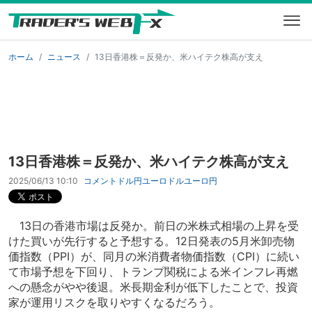
ホーム
ニュース
13日香港株＝反発か、米ハイテク株高が支え
13日香港株＝反発か、米ハイテク株高が支え
2025/06/13 10:10
コメント
ドル円
ユーロドル
ユーロ円
13日の香港市場は反発か。前日の米株式相場の上昇を受
けた買いが先行すると予想する。12日発表の5月米卸売物
価指数（PPI）が、同月の米消費者物価指数（CPI）に続い
て市場予想を下回り、トランプ関税による米インフレ再燃
への懸念がやや後退。米長期金利が低下したことで、投資
家が運用リスクを取りやすくなるだろう。