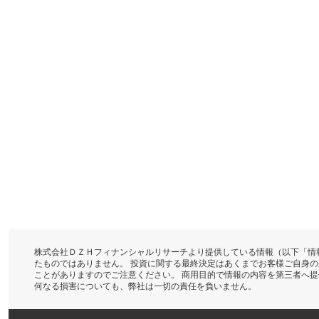
株式会社ＤＺＨフィナンシャルリサーチより提供している情報（以下「情
たものではありません。 投資に関する最終決定はあくまでお客様ご自身
ことがありますのでご注意ください。 商用目的で情報の内容を第三者へ
何なる損害についても、弊社は一切の責任を負いません。