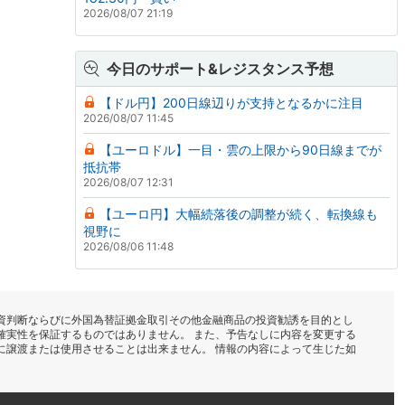
2026/08/07 21:19
今日のサポート&レジスタンス予想
【ドル円】200日線辺りが支持となるかに注目
2026/08/07 11:45
【ユーロドル】一目・雲の上限から90日線までが
抵抗帯
2026/08/07 12:31
【ユーロ円】大幅続落後の調整が続く、転換線も
視野に
2026/08/06 11:48
資判断ならびに外国為替証拠金取引その他金融商品の投資勧誘を目的とし
確実性を保証するものではありません。 また、予告なしに内容を変更する
に譲渡または使用させることは出来ません。 情報の内容によって生じた如