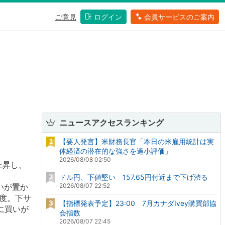
ご意見
ログイン
会員サービスのご案内
ニュースアクセスランキング
【要人発言】米財務長官「本日の米雇用統計は実
体経済の潜在的な強さを過小評価」
2026/08/08 02:50
上昇し、
ドル円、下値堅い 157.65円付近まで下げ渋る
いが置か
2026/08/07 22:52
程度。下サ
【指標発表予定】23:00 7月カナダIvey購買部協
ルに買いが
会指数
2026/08/07 22:45