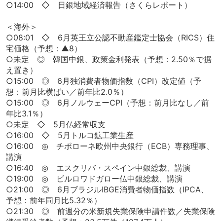
○14:00 ◇ 日銀地域経済報告（さくらレポート）
＜海外＞
○08:01 ◇ 6月英王立公認不動産鑑定士協会（RICS）住
宅価格（予想：▲8）
○未定 ◎ 韓国中銀、政策金利発表（予想：2.50％で据
え置き）
○15:00 ◎ 6月独消費者物価指数（CPI）改定値（予
想：前月比横ばい／前年比2.0％）
○15:00 ◎ 6月ノルウェーCPI（予想：前月比なし／前
年比3.1％）
○未定 ◇ 5月仏経常収支
○16:00 ◇ 5月トルコ鉱工業生産
○16:00 ◎ チポローネ欧州中央銀行（ECB）専務理事、
講演
○16:40 ◎ エスクリバ・スペイン中銀総裁、講演
○19:00 ◎ ビルロワドガロー仏中銀総裁、講演
○21:00 ◎ 6月ブラジルIBGE消費者物価指数（IPCA、
予想：前年同月比5.32％）
○21:30 ◎ 前週分の米新規失業保険申請件数／失業保険