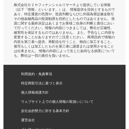
株式会社ＤＺＨフィナンシャルリサーチより提供している情報
（以下「情報」といいます。）は、 情報提供を目的とするもので
あり、特定通貨の売買や、投資判断ならびに外国為替証拠金取引
その他金融商品の投資勧誘を目的としたものではありません。 投
資に関する最終決定はあくまでお客様ご自身の判断と責任におい
て行ってください。情報の内容につきましては、弊社が正確性、
確実性を保証するものではありません。 また、予告なしに内容を
変更することがありますのでご注意ください。 商用目的で情報の
内容を第三者へ提供、再配信を行うこと、独自に加工すること、
複写もしくは加工したものを第三者に譲渡または使用させること
は出来ません。 情報の内容によって生じた如何なる損害について
も、弊社は一切の責任を負いません。
利用規約・免責事項
特定商取引法に基づく表示
個人情報保護方針
ウェブサイト上での個人情報の取扱いについて
反社会的勢力に対する基本方針
運営会社