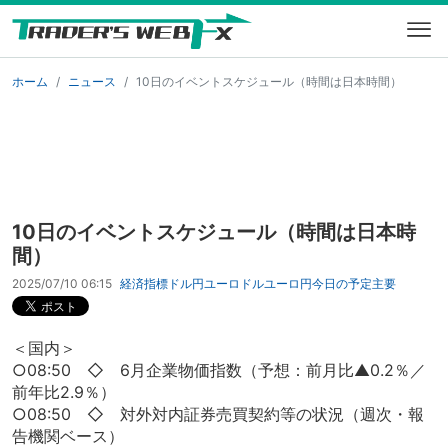
ホーム
ニュース
10日のイベントスケジュール（時間は日本時間）
10日のイベントスケジュール（時間は日本時
間）
2025/07/10 06:15
経済指標
ドル円
ユーロドル
ユーロ円
今日の予定
主要
＜国内＞
○08:50 ◇ 6月企業物価指数（予想：前月比▲0.2％／
前年比2.9％）
○08:50 ◇ 対外対内証券売買契約等の状況（週次・報
告機関ベース）