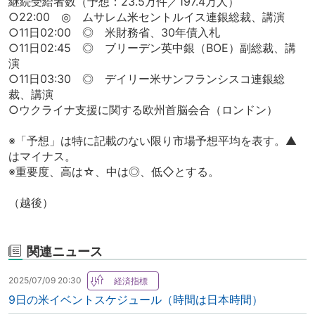
継続受給者数（予想：23.5万件／197.4万人）
○22:00 ◎ ムサレム米セントルイス連銀総裁、講演
○11日02:00 ◎ 米財務省、30年債入札
○11日02:45 ◎ ブリーデン英中銀（BOE）副総裁、講
演
○11日03:30 ◎ デイリー米サンフランシスコ連銀総
裁、講演
○ウクライナ支援に関する欧州首脳会合（ロンドン）
※「予想」は特に記載のない限り市場予想平均を表す。▲
はマイナス。
※重要度、高は☆、中は◎、低◇とする。
（越後）
関連ニュース
2025/07/09 20:30
9日の米イベントスケジュール（時間は日本時間）