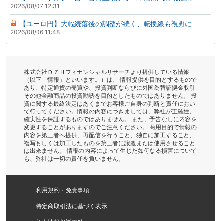
2026/08/07 12:31
【ユーロ円】大幅続落後の調整が続く、転換線も視野に
2026/08/06 11:48
株式会社ＤＺＨフィナンシャルリサーチより提供している情報
（以下「情報」といいます。）は、 情報提供を目的とするもので
あり、特定通貨の売買や、投資判断ならびに外国為替証拠金取引
その他金融商品の投資勧誘を目的としたものではありません。 投
資に関する最終決定はあくまでお客様ご自身の判断と責任におい
て行ってください。情報の内容につきましては、弊社が正確性、
確実性を保証するものではありません。 また、予告なしに内容を
変更することがありますのでご注意ください。 商用目的で情報の
内容を第三者へ提供、再配信を行うこと、独自に加工すること、
複写もしくは加工したものを第三者に譲渡または使用させること
は出来ません。 情報の内容によって生じた如何なる損害について
も、弊社は一切の責任を負いません。
利用規約・免責事項
特定商取引法に基づく表示