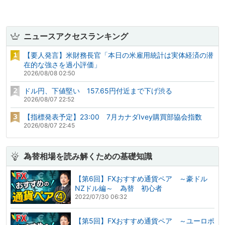
ニュースアクセスランキング
【要人発言】米財務長官「本日の米雇用統計は実体経済の潜
在的な強さを過小評価」
2026/08/08 02:50
ドル円、下値堅い 157.65円付近まで下げ渋る
2026/08/07 22:52
【指標発表予定】23:00 7月カナダIvey購買部協会指数
2026/08/07 22:45
為替相場を読み解くための基礎知識
【第6回】FXおすすめ通貨ペア ～豪ドル
NZドル編～ 為替 初心者
2022/07/30 06:32
【第5回】FXおすすめ通貨ペア ～ユーロポ