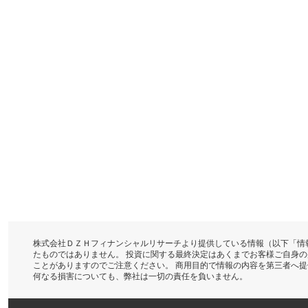
株式会社ＤＺＨフィナンシャルリサーチより提供している情報（以下「情
たものではありません。 投資に関する最終決定はあくまでお客様ご自身
ことがありますのでご注意ください。 商用目的で情報の内容を第三者へ
何なる損害についても、弊社は一切の責任を負いません。