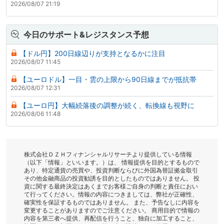
2026/08/07 21:19
今日のサポート&レジスタンス予想
【ドル円】200日線辺りが支持となるかに注目
2026/08/07 11:45
【ユーロドル】一目・雲の上限から90日線までが抵抗帯
2026/08/07 12:31
【ユーロ円】大幅続落後の調整が続く、転換線も視野に
2026/08/06 11:48
株式会社ＤＺＨフィナンシャルリサーチより提供している情報
（以下「情報」といいます。）は、 情報提供を目的とするもので
あり、特定通貨の売買や、投資判断ならびに外国為替証拠金取引
その他金融商品の投資勧誘を目的としたものではありません。 投
資に関する最終決定はあくまでお客様ご自身の判断と責任におい
て行ってください。情報の内容につきましては、弊社が正確性、
確実性を保証するものではありません。 また、予告なしに内容を
変更することがありますのでご注意ください。 商用目的で情報の
内容を第三者へ提供、再配信を行うこと、独自に加工すること、