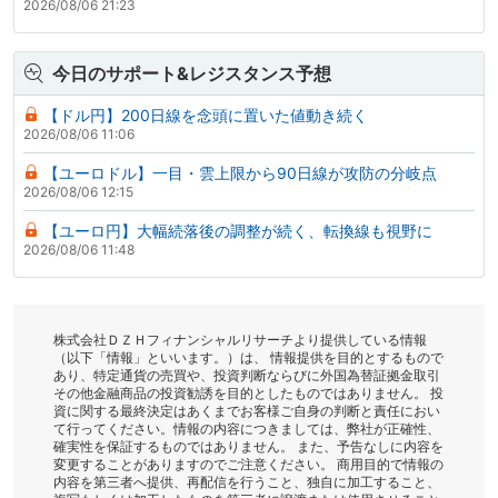
2026/08/06 21:23
今日のサポート&レジスタンス予想
【ドル円】200日線を念頭に置いた値動き続く
2026/08/06 11:06
【ユーロドル】一目・雲上限から90日線が攻防の分岐点
2026/08/06 12:15
【ユーロ円】大幅続落後の調整が続く、転換線も視野に
2026/08/06 11:48
株式会社ＤＺＨフィナンシャルリサーチより提供している情報
（以下「情報」といいます。）は、 情報提供を目的とするもので
あり、特定通貨の売買や、投資判断ならびに外国為替証拠金取引
その他金融商品の投資勧誘を目的としたものではありません。 投
資に関する最終決定はあくまでお客様ご自身の判断と責任におい
て行ってください。情報の内容につきましては、弊社が正確性、
確実性を保証するものではありません。 また、予告なしに内容を
変更することがありますのでご注意ください。 商用目的で情報の
内容を第三者へ提供、再配信を行うこと、独自に加工すること、