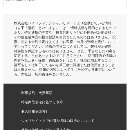
株式会社ＤＺＨフィナンシャルリサーチより提供している情報
（以下「情報」といいます。）は、 情報提供を目的とするもので
あり、特定通貨の売買や、投資判断ならびに外国為替証拠金取引
その他金融商品の投資勧誘を目的としたものではありません。 投
資に関する最終決定はあくまでお客様ご自身の判断と責任におい
て行ってください。情報の内容につきましては、弊社が正確性、
確実性を保証するものではありません。 また、予告なしに内容を
変更することがありますのでご注意ください。 商用目的で情報の
内容を第三者へ提供、再配信を行うこと、独自に加工すること、
複写もしくは加工したものを第三者に譲渡または使用させること
は出来ません。 情報の内容によって生じた如何なる損害について
も、弊社は一切の責任を負いません。
利用規約・免責事項
特定商取引法に基づく表示
個人情報保護方針
ウェブサイト上での個人情報の取扱いについて
反社会的勢力に対する基本方針