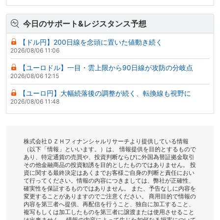
今日のサポート&レジスタンス予想
【ドル円】200日線を念頭に置いた値動き続く
2026/08/06 11:06
【ユーロドル】一目・雲上限から90日線が攻防の分岐点
2026/08/06 12:15
【ユーロ円】大幅続落後の調整が続く、転換線も視野に
2026/08/06 11:48
株式会社ＤＺＨフィナンシャルリサーチより提供している情報
（以下「情報」といいます。）は、 情報提供を目的とするもので
あり、特定通貨の売買や、投資判断ならびに外国為替証拠金取引
その他金融商品の投資勧誘を目的としたものではありません。 投
資に関する最終決定はあくまでお客様ご自身の判断と責任におい
て行ってください。情報の内容につきましては、弊社が正確性、
確実性を保証するものではありません。 また、予告なしに内容を
変更することがありますのでご注意ください。 商用目的で情報の
内容を第三者へ提供、再配信を行うこと、独自に加工すること、
複写もしくは加工したものを第三者に譲渡または使用させること
は出来ません。 情報の内容によって生じた如何なる損害について