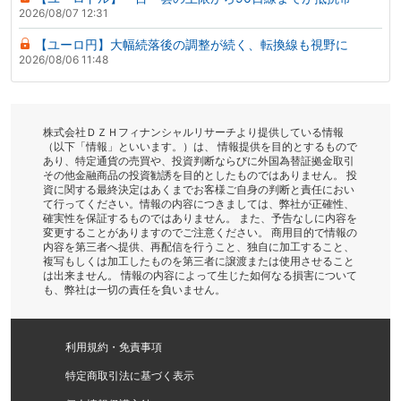
2026/08/07 12:31
【ユーロ円】大幅続落後の調整が続く、転換線も視野に
2026/08/06 11:48
株式会社ＤＺＨフィナンシャルリサーチより提供している情報
（以下「情報」といいます。）は、 情報提供を目的とするもので
あり、特定通貨の売買や、投資判断ならびに外国為替証拠金取引
その他金融商品の投資勧誘を目的としたものではありません。 投
資に関する最終決定はあくまでお客様ご自身の判断と責任におい
て行ってください。情報の内容につきましては、弊社が正確性、
確実性を保証するものではありません。 また、予告なしに内容を
変更することがありますのでご注意ください。 商用目的で情報の
内容を第三者へ提供、再配信を行うこと、独自に加工すること、
複写もしくは加工したものを第三者に譲渡または使用させること
は出来ません。 情報の内容によって生じた如何なる損害について
も、弊社は一切の責任を負いません。
利用規約・免責事項
特定商取引法に基づく表示