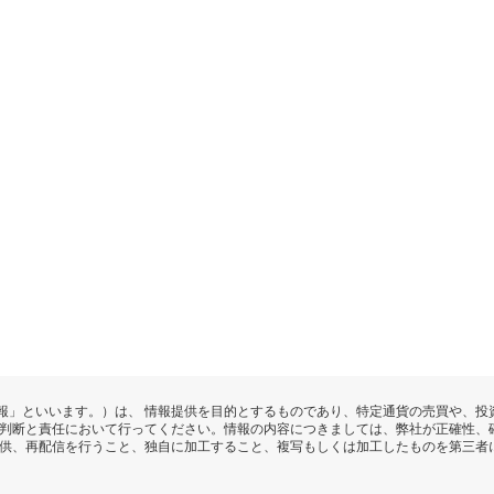
報」といいます。）は、 情報提供を目的とするものであり、特定通貨の売買や、投
の判断と責任において行ってください。情報の内容につきましては、弊社が正確性、
提供、再配信を行うこと、独自に加工すること、複写もしくは加工したものを第三者