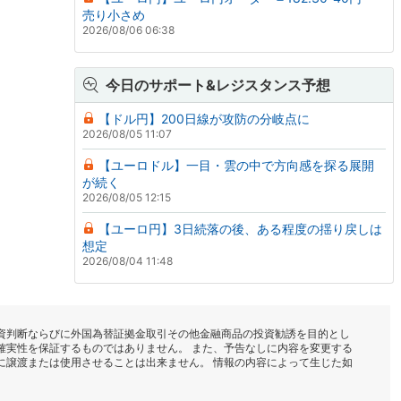
売り小さめ
2026/08/06 06:38
今日のサポート&レジスタンス予想
【ドル円】200日線が攻防の分岐点に
2026/08/05 11:07
【ユーロドル】一目・雲の中で方向感を探る展開
が続く
2026/08/05 12:15
【ユーロ円】3日続落の後、ある程度の揺り戻しは
想定
2026/08/04 11:48
資判断ならびに外国為替証拠金取引その他金融商品の投資勧誘を目的とし
確実性を保証するものではありません。 また、予告なしに内容を変更する
に譲渡または使用させることは出来ません。 情報の内容によって生じた如