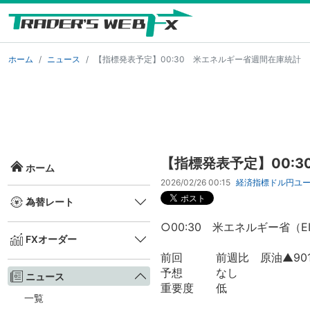
ホーム
ニュース
【指標発表予定】00:30 米エネルギー省週間在庫統計
【指標発表予定】00:
ホーム
2026/02/26 00:15
経済指標
ドル円
ユ
為替レート
○00:30 米エネルギー省（
FXオーダー
前回 前週比 原油▲901.
予想 なし
ニュース
重要度 低
一覧