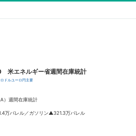
30 米エネルギー省週間在庫統計
ーロドル
ユーロ円
主要
EIA）週間在庫統計
4万バレル／ガソリン▲321.3万バレル