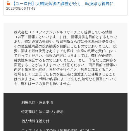
【ユーロ円】大幅続落後の調整が続く、転換線も視野に
2026/08/06 11:48
株式会社ＤＺＨフィナンシャルリサーチより提供している情報
（以下「情報」といいます。）は、 情報提供を目的とするもので
あり、特定通貨の売買や、投資判断ならびに外国為替証拠金取引
その他金融商品の投資勧誘を目的としたものではありません。 投
資に関する最終決定はあくまでお客様ご自身の判断と責任におい
て行ってください。情報の内容につきましては、弊社が正確性、
確実性を保証するものではありません。 また、予告なしに内容を
変更することがありますのでご注意ください。 商用目的で情報の
内容を第三者へ提供、再配信を行うこと、独自に加工すること、
複写もしくは加工したものを第三者に譲渡または使用させること
は出来ません。 情報の内容によって生じた如何なる損害について
も、弊社は一切の責任を負いません。
利用規約・免責事項
特定商取引法に基づく表示
個人情報保護方針
ウェブサイト上での個人情報の取扱いについて