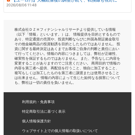
2026/08/06 11:48
株式会社ＤＺＨフィナンシャルリサーチより提供している情報
（以下「情報」といいます。）は、 情報提供を目的とするもので
あり、特定通貨の売買や、投資判断ならびに外国為替証拠金取引
その他金融商品の投資勧誘を目的としたものではありません。 投
資に関する最終決定はあくまでお客様ご自身の判断と責任におい
て行ってください。情報の内容につきましては、弊社が正確性、
確実性を保証するものではありません。 また、予告なしに内容を
変更することがありますのでご注意ください。 商用目的で情報の
内容を第三者へ提供、再配信を行うこと、独自に加工すること、
複写もしくは加工したものを第三者に譲渡または使用させること
は出来ません。 情報の内容によって生じた如何なる損害について
も、弊社は一切の責任を負いません。
利用規約・免責事項
特定商取引法に基づく表示
個人情報保護方針
ウェブサイト上での個人情報の取扱いについて