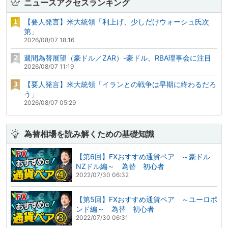
ニュースアクセスランキング
【要人発言】米大統領「利上げ、少しだけウォーシュ氏次
第」
2026/08/07 18:16
週間為替展望（豪ドル／ZAR）-豪ドル、RBA理事会に注目
2026/08/07 11:19
【要人発言】米大統領「イランとの戦争は早期に終わるだろ
う」
2026/08/07 05:29
為替相場を読み解くための基礎知識
【第6回】FXおすすめ通貨ペア ～豪ドル
NZドル編～ 為替 初心者
2022/07/30 06:32
【第5回】FXおすすめ通貨ペア ～ユーロポ
ンド編～ 為替 初心者
2022/07/30 06:31