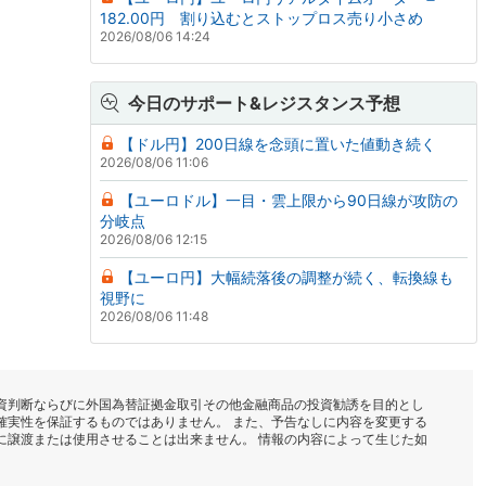
182.00円 割り込むとストップロス売り小さめ
2026/08/06 14:24
今日のサポート&レジスタンス予想
【ドル円】200日線を念頭に置いた値動き続く
2026/08/06 11:06
【ユーロドル】一目・雲上限から90日線が攻防の
分岐点
2026/08/06 12:15
【ユーロ円】大幅続落後の調整が続く、転換線も
視野に
2026/08/06 11:48
資判断ならびに外国為替証拠金取引その他金融商品の投資勧誘を目的とし
確実性を保証するものではありません。 また、予告なしに内容を変更する
に譲渡または使用させることは出来ません。 情報の内容によって生じた如