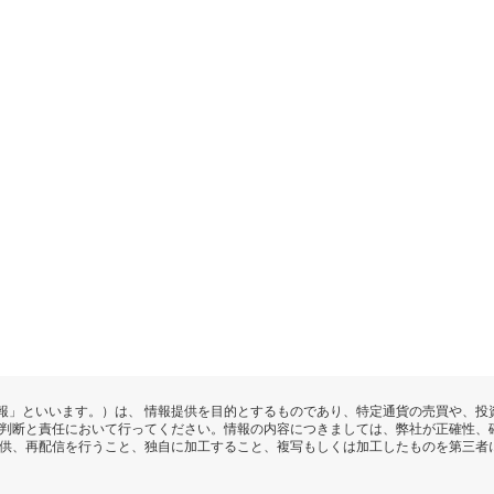
報」といいます。）は、 情報提供を目的とするものであり、特定通貨の売買や、投
の判断と責任において行ってください。情報の内容につきましては、弊社が正確性、
提供、再配信を行うこと、独自に加工すること、複写もしくは加工したものを第三者