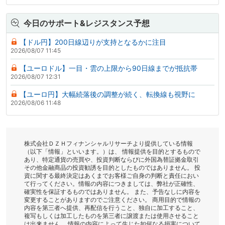
今日のサポート&レジスタンス予想
【ドル円】200日線辺りが支持となるかに注目
2026/08/07 11:45
【ユーロドル】一目・雲の上限から90日線までが抵抗帯
2026/08/07 12:31
【ユーロ円】大幅続落後の調整が続く、転換線も視野に
2026/08/06 11:48
株式会社ＤＺＨフィナンシャルリサーチより提供している情報
（以下「情報」といいます。）は、 情報提供を目的とするもので
あり、特定通貨の売買や、投資判断ならびに外国為替証拠金取引
その他金融商品の投資勧誘を目的としたものではありません。 投
資に関する最終決定はあくまでお客様ご自身の判断と責任におい
て行ってください。情報の内容につきましては、弊社が正確性、
確実性を保証するものではありません。 また、予告なしに内容を
変更することがありますのでご注意ください。 商用目的で情報の
内容を第三者へ提供、再配信を行うこと、独自に加工すること、
複写もしくは加工したものを第三者に譲渡または使用させること
は出来ません。 情報の内容によって生じた如何なる損害について