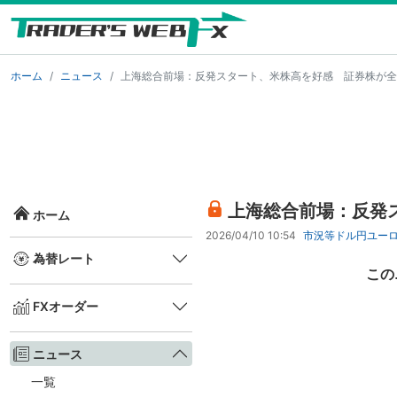
ホーム
ニュース
上海総合前場：反発スタート、米株高を好感 証券株が全
上海総合前場：反発
ホーム
2026/04/10 10:54
市況等
ドル円
ユー
為替レート
この
FXオーダー
ニュース
一覧