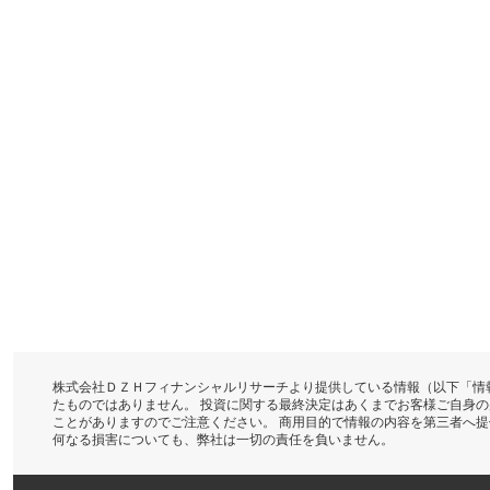
株式会社ＤＺＨフィナンシャルリサーチより提供している情報（以下「情
たものではありません。 投資に関する最終決定はあくまでお客様ご自身
ことがありますのでご注意ください。 商用目的で情報の内容を第三者へ
何なる損害についても、弊社は一切の責任を負いません。