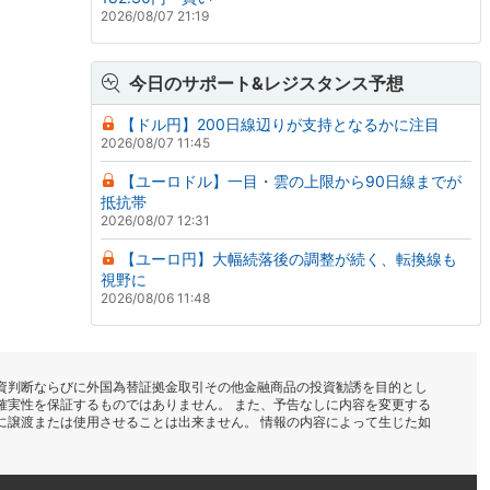
2026/08/07 21:19
今日のサポート&レジスタンス予想
【ドル円】200日線辺りが支持となるかに注目
2026/08/07 11:45
【ユーロドル】一目・雲の上限から90日線までが
抵抗帯
2026/08/07 12:31
【ユーロ円】大幅続落後の調整が続く、転換線も
視野に
2026/08/06 11:48
資判断ならびに外国為替証拠金取引その他金融商品の投資勧誘を目的とし
確実性を保証するものではありません。 また、予告なしに内容を変更する
に譲渡または使用させることは出来ません。 情報の内容によって生じた如