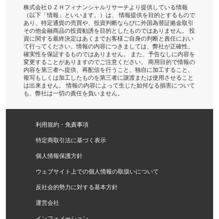
株式会社ＤＺＨフィナンシャルリサーチより提供している情報
（以下「情報」といいます。）は、 情報提供を目的とするもので
あり、特定通貨の売買や、投資判断ならびに外国為替証拠金取引
その他金融商品の投資勧誘を目的としたものではありません。 投
資に関する最終決定はあくまでお客様ご自身の判断と責任におい
て行ってください。情報の内容につきましては、弊社が正確性、
確実性を保証するものではありません。 また、予告なしに内容を
変更することがありますのでご注意ください。 商用目的で情報の
内容を第三者へ提供、再配信を行うこと、独自に加工すること、
複写もしくは加工したものを第三者に譲渡または使用させること
は出来ません。 情報の内容によって生じた如何なる損害について
も、弊社は一切の責任を負いません。
利用規約・免責事項
特定商取引法に基づく表示
個人情報保護方針
ウェブサイト上での個人情報の取扱いについて
反社会的勢力に対する基本方針
運営会社
インフォメーション