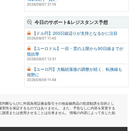
2026/08/07 21:19
今日のサポート&レジスタンス予想
【ドル円】200日線辺りが支持となるかに注目
2026/08/07 11:45
【ユーロドル】一目・雲の上限から90日線までが
抵抗帯
2026/08/07 12:31
【ユーロ円】大幅続落後の調整が続く、転換線も
視野に
2026/08/06 11:48
資判断ならびに外国為替証拠金取引その他金融商品の投資勧誘を目的とし
確実性を保証するものではありません。 また、予告なしに内容を変更する
に譲渡または使用させることは出来ません。 情報の内容によって生じた如