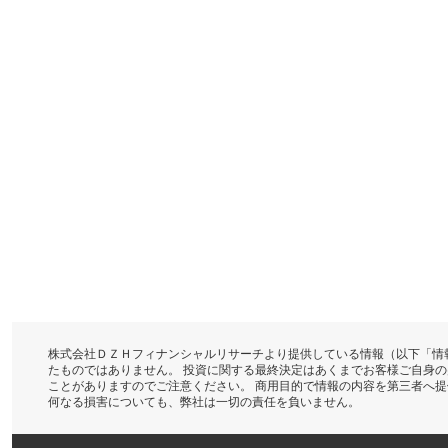
株式会社ＤＺＨフィナンシャルリサーチより提供している情報（以下「情
たものではありません。 投資に関する最終決定はあくまでお客様ご自身
ことがありますのでご注意ください。 商用目的で情報の内容を第三者へ
何なる損害についても、弊社は一切の責任を負いません。